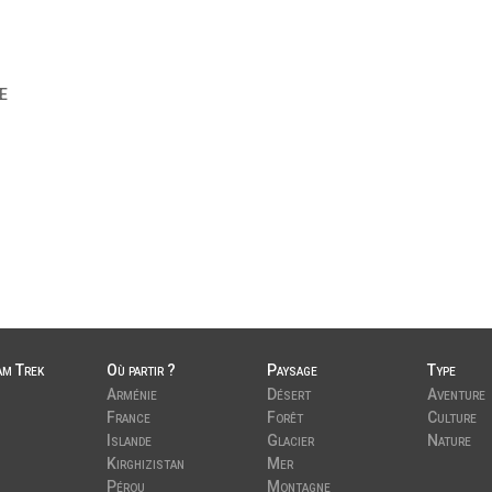
HE
am Trek
Où partir ?
Paysage
Type
Arménie
Désert
Aventure
France
Forêt
Culture
Islande
Glacier
Nature
Kirghizistan
Mer
Pérou
Montagne