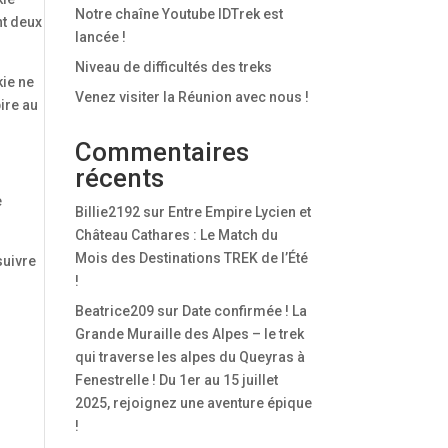
Notre chaîne Youtube IDTrek est
nt deux
lancée !
Niveau de difficultés des treks
kie ne
Venez visiter la Réunion avec nous !
ire au
Commentaires
récents
e
Billie2192
sur
Entre Empire Lycien et
.
Château Cathares : Le Match du
Mois des Destinations TREK de l’Été
suivre
!
Beatrice209
sur
Date confirmée ! La
Grande Muraille des Alpes – le trek
qui traverse les alpes du Queyras à
Fenestrelle ! Du 1er au 15 juillet
2025, rejoignez une aventure épique
!