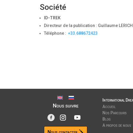
Société
ID-TREK
Directeur de la publication : Guillaume LERIC
Téléphone :
+33.688672423
International Dre
Nous suivre
Accueil
Nos Parcours
Blog
A propos de nous
Nous contacter