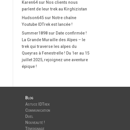
Karen64
sur
Nos clients nous
parlent de leur trek au Kirghizistan
Hudson645
sur
Notre chaîne
Youtube IDTrek est lancée !
Summer1898
sur
Date confirmée !
La Grande Muraille des Alpes – le
trek qui traverse les alpes du
Queyras à Fenestrelle ! Du 1er au 15
juillet 2025, rejoignez une aventure
épique !
Blog
Astuce IDTrek
Communication
Duel
Nouveauté !
Témoignage