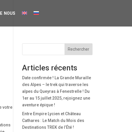
e nous
Rechercher
Articles récents
Date confirmée ! La Grande Muraille
des Alpes – le trek qui traverse les
alpes du Queyras à Fenestrelle ! Du
1er au 15 juillet 2025, rejoignez une
r
aventure épique !
e votre
Entre Empire Lycien et Château
Cathares : Le Match du Mois des
ations
Destinations TREK de l’Été !
kie