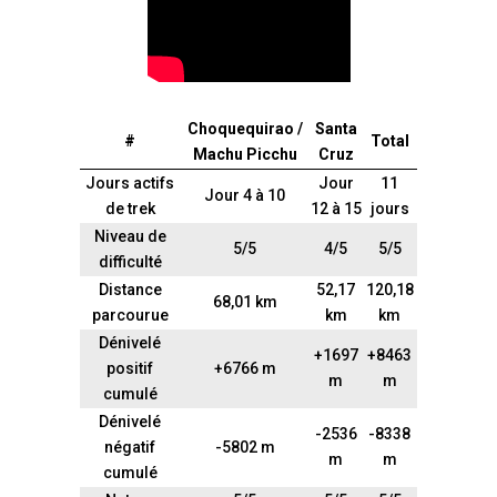
Choquequirao /
Santa
#
Total
Machu Picchu
Cruz
Jours actifs
Jour
11
Jour 4 à 10
de trek
12 à 15
jours
Niveau de
5/5
4/5
5/5
difficulté
Distance
52,17
120,18
68,01 km
parcourue
km
km
Dénivelé
+1697
+8463
positif
+6766 m
m
m
cumulé
Dénivelé
-2536
-8338
négatif
-5802 m
m
m
cumulé