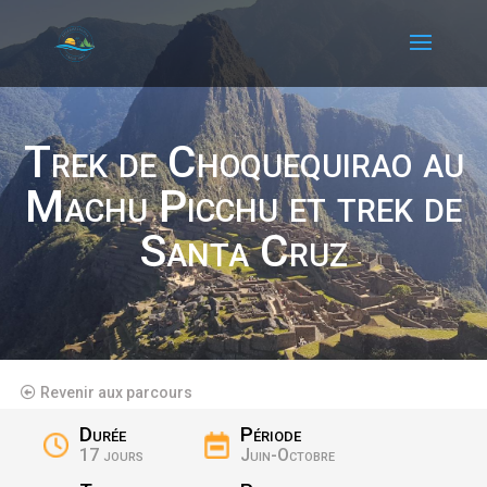
Trek de Choquequirao au
Machu Picchu et trek de
Santa Cruz
Revenir aux parcours
Durée
Période
17 jours
Juin-Octobre