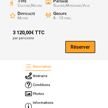
Type
Paysage
Culture,Nature
Glacier,Montagne,Ville
Difficulté
Groupe
Moyen
8 - 15 pers.
3 120,00€ TTC
par personne
Réserver
e
Description

Itinéraire
t
Conditions

Photos
Informations
p