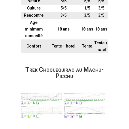
Nature
5/5
5/5
5/5
Culture
5/5
1/5
3/5
Rencontre
3/5
3/5
3/5
Age
minimum
18 ans
18 ans
18 ans
conseillé
Tente +
Confort
Tente + hotel
Tente
hotel
Trek Choquequirao au Machu-
Picchu