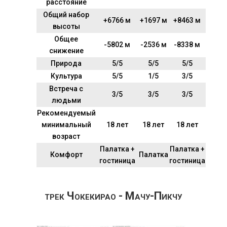
расстояние
Общий набор
+6766 м
+1697 м
+8463 м
высоты
Общее
-5802 м
-2536 м
-8338 м
снижение
Природа
5/5
5/5
5/5
Культура
5/5
1/5
3/5
Встреча с
3/5
3/5
3/5
людьми
Рекомендуемый
минимальный
18 лет
18 лет
18 лет
возраст
Палатка +
Палатка +
Комфорт
Палатка
гостиница
гостиница
трек Чокекирао - Мачу-Пикчу