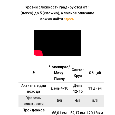
Уровни сложности градируются от 1
(легко) до 5 (сложно), а
полное описание
можно найти
здесь
.
Чокекирао/
Санта-
#
Мачу-
Общий
Круз
Пикчу
Активные дни
День
День 4-10
11 дней
похода
12-15
Уровень
5/5
4/5
5/5
сложности
Пройденное
68,01 км
52,17 км
120,18 км