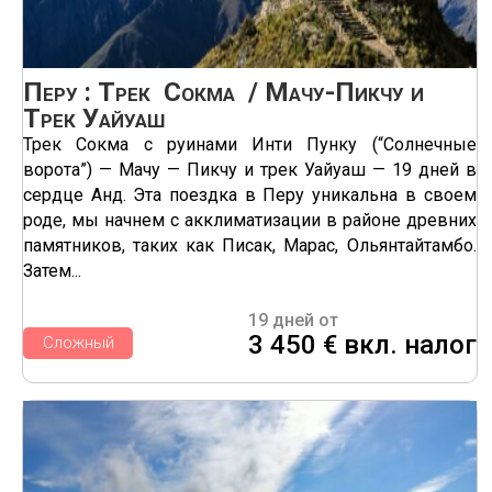
Перу : Трек Сокма / Мачу-Пикчу и
Трек Уайуаш
Трек Сокма с руинами Инти Пунку (“Солнечные
ворота”) — Мачу — Пикчу и трек Уайуаш — 19 дней в
сердце Анд. Эта поездка в Перу уникальна в своем
роде, мы начнем с акклиматизации в районе древних
памятников, таких как Писак, Марас, Ольянтайтамбо.
Затем...
19 дней от
3 450 € вкл. налог
Сложный